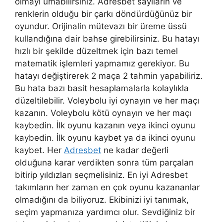
olmayı umabilirsiniz. Adresbet sayıların ve
renklerin olduğu bir çarkı döndürdüğünüz bir
oyundur. Orijinalin mütevazı bir üreme üssü
kullandığına dair bahse girebilirsiniz. Bu hatayı
hızlı bir şekilde düzeltmek için bazı temel
matematik işlemleri yapmamız gerekiyor. Bu
hatayı değiştirerek 2 maça 2 tahmin yapabiliriz.
Bu hata bazı basit hesaplamalarla kolaylıkla
düzeltilebilir. Voleybolu iyi oynayın ve her maçı
kazanın. Voleybolu kötü oynayın ve her maçı
kaybedin. İlk oyunu kazanın veya ikinci oyunu
kaybedin. İlk oyunu kaybet ya da ikinci oyunu
kaybet. Her
Adresbet
ne kadar değerli
olduğuna karar verdikten sonra tüm parçaları
bitirip yıldızları seçmelisiniz. En iyi Adresbet
takımların her zaman en çok oyunu kazananlar
olmadığını da biliyoruz. Ekibinizi iyi tanımak,
seçim yapmanıza yardımcı olur. Sevdiğiniz bir