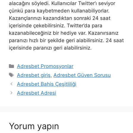
alacağını söyledi. Kullanıcılar Twitter’ı seviyor
çünkü para kaybetmeden kullanabiliyorlar.
Kazançlarınızı kazandıktan sonraki 24 saat
içerisinde çekebilirsiniz. Twitter’da para
kazanabileceğiniz bir hediye var. Kazanırsanız
paranızı hızlı bir şekilde geri alabilirsiniz. 24 saat
içerisinde paranızı geri alabilirsiniz.
Kategoriler
Adresbet Promosyonlar
Etiketler
Adresbet giriş
,
Adresbet Güven Sorusu
Adresbet Bahis Çeşitliliği
Adresbet Adresi
Yorum yapın