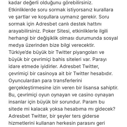
kadar değerli olduğunu görebilirsiniz.
Etkinliklerde soru sormak istiyorsanız kurallara
ve şartlar ve koşullara uymanız gerekir. Soru
sormak için Adresbet canlı destek hattını
arayabilirsiniz. Poker Sitesi, etkinliklerle ilgili
herhangi bir değişiklik olması durumunda sosyal
medya üzerinden bize bilgi verecektir.
Türkiye’de büyük bir Twitter piyangoları ve
büyük bir çevrimiçi bahis siteleri var. Parayı
idare etmede iyidirler. Adresbet Twitter,
çevrimiçi bir casinoya ait bir Twitter hesabıdır.
Oyunculardan para transferlerini
gerçekleştirmesine izin veren bir lisansa sahiptir.
Bu, çevrimiçi oyun oynayan ve casino oynayan
insanlar için büyük bir sorundur. Param bu
sitede mi kalacak yoksa hesabıma mı gidecek?
Adresbet Twitter, bir şeyler ters giderse
hizmetlerini kullanan herkesin parasını geri