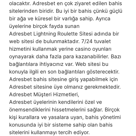
olacaktır. Adresbet en çok ziyaret edilen bahis
sitelerinden biridir. Bu iyi bir bahis çünkü güçlü
bir ağa ve küresel bir varlığa sahip. Ayrıca
üyelerine birçok fayda sunan
Adresbet Lightning Roulette Sitesi adında bir
web sitesi de bulunmaktadır. 7/24 tuvalet
hizmetini kullanmak yerine casino oyunları
oynayarak daha fazla para kazanabilirler. Bazı
bağlantılara ihtiyacınız var. Web sitesi bu
konuyla ilgili en son bağlantıları gösterecektir.
Adresbet bahis sitesine giriş yapabilmek için
Adresbet sitesine üye olmanız gerekmektedir.
Adresbet Müşteri Hizmetleri,
Adresbet üyelerinin kendilerini özel ve
önemsendiklerini hissetmelerini sağlar. Birçok
kişi kurallara ve yasalara uyan, bahis yönetimi
konusunda iyi bir sisteme sahip olan bahis
sitelerini kullanmayı tercih ediyor.