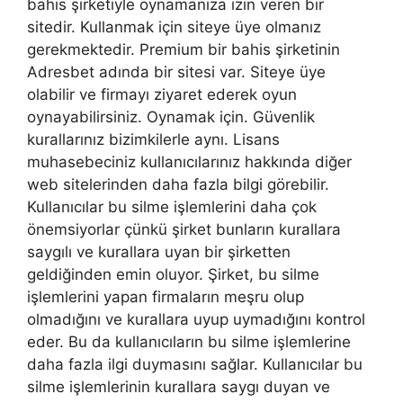
bahis şirketiyle oynamanıza izin veren bir
sitedir. Kullanmak için siteye üye olmanız
gerekmektedir. Premium bir bahis şirketinin
Adresbet adında bir sitesi var. Siteye üye
olabilir ve firmayı ziyaret ederek oyun
oynayabilirsiniz. Oynamak için. Güvenlik
kurallarınız bizimkilerle aynı. Lisans
muhasebeciniz kullanıcılarınız hakkında diğer
web sitelerinden daha fazla bilgi görebilir.
Kullanıcılar bu silme işlemlerini daha çok
önemsiyorlar çünkü şirket bunların kurallara
saygılı ve kurallara uyan bir şirketten
geldiğinden emin oluyor. Şirket, bu silme
işlemlerini yapan firmaların meşru olup
olmadığını ve kurallara uyup uymadığını kontrol
eder. Bu da kullanıcıların bu silme işlemlerine
daha fazla ilgi duymasını sağlar. Kullanıcılar bu
silme işlemlerinin kurallara saygı duyan ve