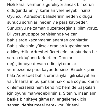
Hızlı karar vermeniz gerekiyor ancak bir sorun
olduğunda en iyi kararları veremeyebilirsiniz.
Oyuncu, Adresbet bahislerinin neden olduğu
sunucu sorunları nedeniyle para kaybeder.
Sunucuyu ne zaman düzelteceğimizi bilmiyoruz.
Biliyorsunuz spor bahislerinde ve canlı
bahislerde kazanmanın anahtarı oranlardır.
Bahis sitesinin yüksek oranları kuponlarınızı
etkileyebilir. Adresbet ücretlerini araştırırken bir
sorun olduğunu fark ettim. Oranları
değiştirmeye devam edin, iyi oranlar
vermezseniz para kaybedersiniz. Birçok kişinin
hala Adresbet bahis oranlarıyla ilgili şikayetleri
var. İnsanların bu şanslar hakkında söylediklerini
dinlemezseniz hem kendiniz hem de başkaları
için oyunu mahvedebilirsiniz. Sitenin, insanların
başka bir siteye gitmesini engellemek için
şansını değiştirmesi gerekiyor. Bir şeyi