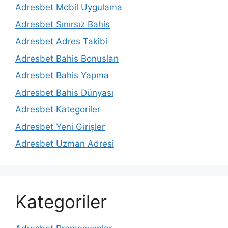
Adresbet Mobil Uygulama
Adresbet Sınırsız Bahis
Adresbet Adres Takibi
Adresbet Bahis Bonusları
Adresbet Bahis Yapma
Adresbet Bahis Dünyası
Adresbet Kategoriler
Adresbet Yeni Girişler
Adresbet Uzman Adresi
Kategoriler