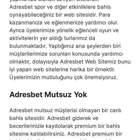
Adresbet spor ve diğer etkinliklere bahis
oynayabileceğiniz bir web sitesidir. Para
kazanmanıza ve eğlenmenize yardımcı olur.
Ayrıca üyelerimize yönelik eğlenceli oyun ve
aktivitelerin yer aldığı turlarımız da
bulunmaktadır. Yaptığımız ana şeylerden biri
müşterilerimize sorunları konusunda yardımcı
olmaktır, dolayısıyla Adresbet Web Sitemiz bunu
iyi yapan web sitelerine harika bir örnektir.
Üyelerimizin mutluluğunu çok önemsiyoruz.
Adresbet Mutsuz Yok
Adresbet mutsuz müşterisi olmayan bir canlı
bahis sitesidir. Adresbet giderek ve
becerilerinizle kaydolarak premium bir bahis
sitesine katılabilirsiniz. Adresbet premium bir