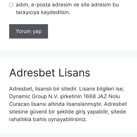
adım, e-posta adresim ve site adresim bu
tarayıcıya kaydedilsin.
Adresbet Lisans
Adresbet, lisanslı bir sitedir. Lisans bilgileri ise;
Dynamic Group N.V. şirketinin 1668 JAZ Nolu
Curacao lisansı altında lisanslanmıştır. Adresbet
sitesine güvenli bir şekilde giriş yapabilir, sitede
rahatlıkla bahis oynayabilirsiniz.