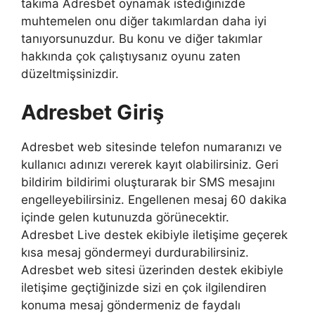
takıma Adresbet oynamak istediğinizde
muhtemelen onu diğer takımlardan daha iyi
tanıyorsunuzdur. Bu konu ve diğer takımlar
hakkında çok çalıştıysanız oyunu zaten
düzeltmişsinizdir.
Adresbet Giriş
Adresbet web sitesinde telefon numaranızı ve
kullanıcı adınızı vererek kayıt olabilirsiniz. Geri
bildirim bildirimi oluşturarak bir SMS mesajını
engelleyebilirsiniz. Engellenen mesaj 60 dakika
içinde gelen kutunuzda görünecektir.
Adresbet Live destek ekibiyle iletişime geçerek
kısa mesaj göndermeyi durdurabilirsiniz.
Adresbet web sitesi üzerinden destek ekibiyle
iletişime geçtiğinizde sizi en çok ilgilendiren
konuma mesaj göndermeniz de faydalı