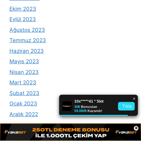
Ekim 2023
Eylül 2023
Ağustos 2023
Temmuz 2023
Haziran 2023
Mayıs 2023
Nisan 2023
Mart 2023
Şubat 2023
Ocak 2023
Aralık 2022
×