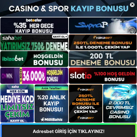
×
Adresbet GİRİŞ İÇİN TIKLAYINIZ!