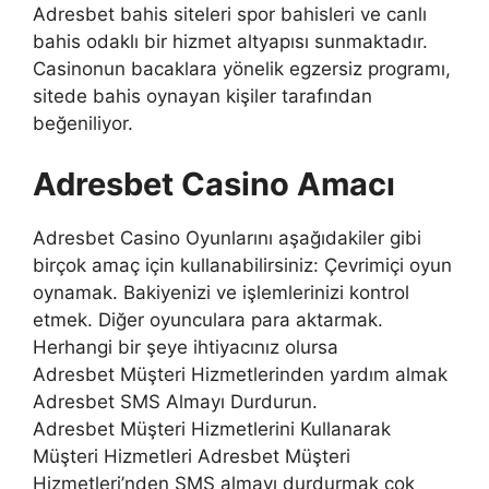
Adresbet bahis siteleri spor bahisleri ve canlı
bahis odaklı bir hizmet altyapısı sunmaktadır.
Casinonun bacaklara yönelik egzersiz programı,
sitede bahis oynayan kişiler tarafından
beğeniliyor.
Adresbet Casino Amacı
Adresbet Casino Oyunlarını aşağıdakiler gibi
birçok amaç için kullanabilirsiniz: Çevrimiçi oyun
oynamak. Bakiyenizi ve işlemlerinizi kontrol
etmek. Diğer oyunculara para aktarmak.
Herhangi bir şeye ihtiyacınız olursa
Adresbet Müşteri Hizmetlerinden yardım almak
Adresbet SMS Almayı Durdurun.
Adresbet Müşteri Hizmetlerini Kullanarak
Müşteri Hizmetleri Adresbet Müşteri
Hizmetleri’nden SMS almayı durdurmak çok