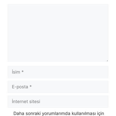
Yorum
İsim
E-
posta
İnternet
sitesi
Daha sonraki yorumlarımda kullanılması için