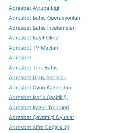
Adresbet Avrupa Ligi
Adresbet Bahis Operasyonları
Adresbet Bahis İncelemeleri
Adresbet Kayıt Olma
Adresbet TV Maçları
Adresbet
Adresbet Türk Bahis
Adresbet Uçuş Bahisleri
Adresbet Oyun Kazançları
Adresbet İçerik Çeşitliliği
Adresbet Pazar Trendleri
Adresbet Çevrimiçi Oyunlar
Adresbet Şifre Değişikliği