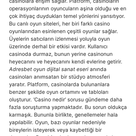
casinolara erişim sağlar. Platform, casinoların
operasyonlarının oyuncuların aşina olduğu ve en
çok ihtiyaç duydukları temel yönlerini yansıtıyor.
Bu canlı oyun siteleri, her biri farklı casino
oyunlarından esinlenen çeşitli oyunlar sağlar.
Üyelerin satıcıların izlenmesi yoluyla oyun
üzerinde derhal bir etkisi vardır. Kullanıcı
casinoda durmaz, bunun yerine casinonun
heyecanını ve heyecanını kendi evlerine getirir.
Adresbet oyun dijital sanat eseri
anında
casinoları anımsatan bir stüdyo atmosferi
yaratır. Platform, casinolarda bulunanlara
benzer şekilde oyun ortamını ve tabloları
oluşturur. ‘Casino nedir’ sorusu gündeme daha
fazla soruşturma yapmaktadır. Bu sorun oldukça
karmaşık. Bununla birlikte, genellemeler hala
yapılabilir. Oyun, bazı oyunlar nedeniyle
bireylerin isteyerek veya kaybettiği bir