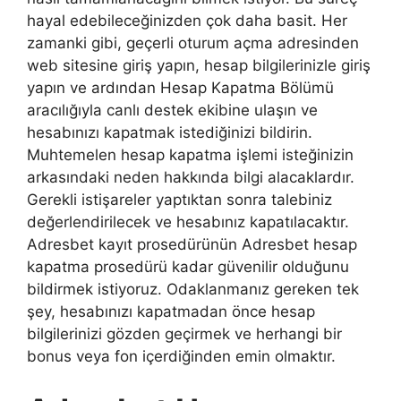
hayal edebileceğinizden çok daha basit. Her
zamanki gibi, geçerli oturum açma adresinden
web sitesine giriş yapın, hesap bilgilerinizle giriş
yapın ve ardından Hesap Kapatma Bölümü
aracılığıyla canlı destek ekibine ulaşın ve
hesabınızı kapatmak istediğinizi bildirin.
Muhtemelen hesap kapatma işlemi isteğinizin
arkasındaki neden hakkında bilgi alacaklardır.
Gerekli istişareler yaptıktan sonra talebiniz
değerlendirilecek ve hesabınız kapatılacaktır.
Adresbet kayıt prosedürünün Adresbet hesap
kapatma prosedürü kadar güvenilir olduğunu
bildirmek istiyoruz. Odaklanmanız gereken tek
şey, hesabınızı kapatmadan önce hesap
bilgilerinizi gözden geçirmek ve herhangi bir
bonus veya fon içerdiğinden emin olmaktır.