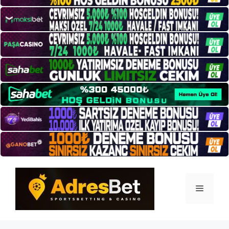
İçeriğe
atla
Menü