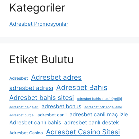
Kategoriler
Adresbet Promosyonlar
Etiket Bulutu
Adresbet adres
Adresbet
Adresbet Bahis
adresbet adresi
Adresbet bahis sitesi
adresbet bahis sitesi üyeliği
adresbet bonus
adresbet belgeleri
adresbet btk engelleme
adresbet canli maç izle
adresbet canli
adresbet bütçe,
Adresbet canlı bahis
adresbet canlı destek
Adresbet Casino Sitesi
Adresbet Casino