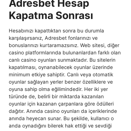
Adresbet Hesap
Kapatma Sonrası
Hesabınızı kapattıktan sonra bu durumla
karşılaşırsanız, Adresbet fonlarınızı ve
bonuslarınızı kurtaramazsınız. Web sitesi, diğer
casino platformlarında bulunanlardan farklı olan
canlı casino oyunları sunmaktadır. Bu sitelerin
kapatılması, oynanabilecek oyunlar üzerinde
minimum etkiye sahiptir. Canlı veya otomatik
oyunlar sağlayan yerler benzer özelliklere ve
oyuna sahip olma eğilimindedir. Her iki yer
türünde de, belirli bir miktarda kazanılan
oyunlar için kazanan çarpanlara göre ödülleri
dağıtır. Anında casino oyunları da içeriklerinde
anında heyecan sunar. Bu şekilde, kullanıcı o
anda oynadığını bilerek hak ettiği ve sevdiği