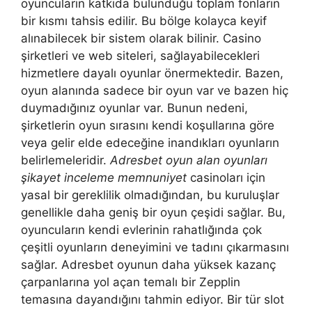
oyuncuların katkıda bulunduğu toplam fonların
bir kısmı tahsis edilir. Bu bölge kolayca keyif
alınabilecek bir sistem olarak bilinir. Casino
şirketleri ve web siteleri, sağlayabilecekleri
hizmetlere dayalı oyunlar önermektedir. Bazen,
oyun alanında sadece bir oyun var ve bazen hiç
duymadığınız oyunlar var. Bunun nedeni,
şirketlerin oyun sırasını kendi koşullarına göre
veya gelir elde edeceğine inandıkları oyunların
belirlemeleridir.
Adresbet oyun alan oyunları
şikayet inceleme memnuniyet
casinoları için
yasal bir gereklilik olmadığından, bu kuruluşlar
genellikle daha geniş bir oyun çeşidi sağlar. Bu,
oyuncuların kendi evlerinin rahatlığında çok
çeşitli oyunların deneyimini ve tadını çıkarmasını
sağlar. Adresbet oyunun daha yüksek kazanç
çarpanlarına yol açan temalı bir Zepplin
temasına dayandığını tahmin ediyor. Bir tür slot