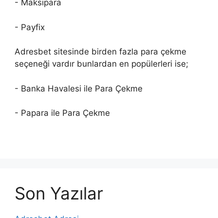
- Maksipara
- Payfix
Adresbet sitesinde birden fazla para çekme
seçeneği vardır bunlardan en popülerleri ise;
- Banka Havalesi ile Para Çekme
- Papara ile Para Çekme
Son Yazılar