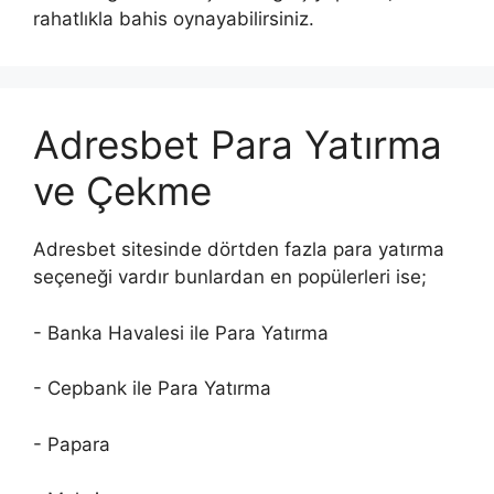
rahatlıkla bahis oynayabilirsiniz.
Adresbet Para Yatırma
ve Çekme
Adresbet sitesinde dörtden fazla para yatırma
seçeneği vardır bunlardan en popülerleri ise;
- Banka Havalesi ile Para Yatırma
- Cepbank ile Para Yatırma
- Papara