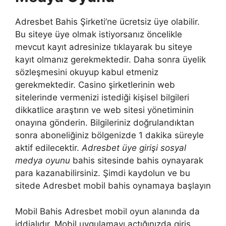
Adresbet Bahis Şirketi’ne ücretsiz üye olabilir.
Bu siteye üye olmak istiyorsanız öncelikle
mevcut kayıt adresinize tıklayarak bu siteye
kayıt olmanız gerekmektedir. Daha sonra üyelik
sözleşmesini okuyup kabul etmeniz
gerekmektedir. Casino şirketlerinin web
sitelerinde vermenizi istediği kişisel bilgileri
dikkatlice araştırın ve web sitesi yönetiminin
onayına gönderin. Bilgileriniz doğrulandıktan
sonra aboneliğiniz bölgenizde 1 dakika süreyle
aktif edilecektir.
Adresbet üye girişi sosyal
medya oyunu
bahis sitesinde bahis oynayarak
para kazanabilirsiniz. Şimdi kaydolun ve bu
sitede Adresbet mobil bahis oynamaya başlayın
Mobil Bahis Adresbet mobil oyun alanında da
iddialıdır. Mobil uygulamayı açtığınızda giriş