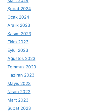
Mart 2024
Şubat 2024
Ocak 2024
Aralık 2023
Kasım 2023
Ekim 2023
Eylül 2023
Ağustos 2023
Temmuz 2023
Haziran 2023
Mayıs 2023
Nisan 2023
Mart 2023
Şubat 2023