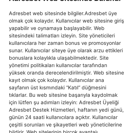
Adresbet web sitesinde bilgiler.Adresbet üye
olmak çok kolaydır. Kullanıcılar web sitesine giriş
yapabilir ve oynamaya başlayabilir. Web
sitesindeki talimatları izleyin. Site yöneticileri
kullanıcılara her zaman bonus ve promosyonlar
sunar. Kullanıcılar siteye üye olarak arzu ettikleri
bonuslara kolaylıkla ulaşabilmektedir. Site
yönetimi politikaları kullanıcılar tarafından
yüksek oranda derecelendirilmiştir. Web sitesine
kayıt olmak çok kolaydır. Kullanıcılar ana
sayfanın üst kısmındaki “Katıl” düğmesini
tıklarlar. Bu web sitesine başarıyla kaydolmak
için lütfen şu adımları izleyin: Adresbet Üyeliği
Adresbet Destek Hizmetleri, haftanın yedi günü,
günün 24 saati kullanıcılara açıktır. Kullanıcılar
çeşitli sorunları ve şikayetleri web yöneticilerine
bildirir. Web sitelerinin birçok avantajı