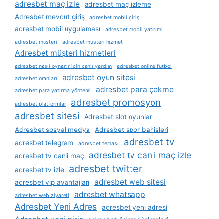
adresbet maç izle
adresbet maç izleme
Adresbet mevcut giriş
adresbet mobil giriş
adresbet mobil uygulaması
adresbet mobil yatırımı
adresbet müşteri
adresbet müşteri hizmet
Adresbet müşteri hizmetleri
adresbet nasıl oynanır için canlı yardım
adresbet online futbol
adresbet oyun sitesi
adresbet oranları
adresbet para çekme
adresbet para yatırma yöntemi
adresbet promosyon
adresbet platformlar
adresbet sitesi
Adresbet slot oyunları
Adresbet sosyal medya
Adresbet spor bahisleri
adresbet tv
adresbet telegram
adresbet teması
adresbet tv canli maç izle
adresbet tv canli maç
adresbet twitter
adresbet tv izle
adresbet web sitesi
adresbet vip avantajları
adresbet whatsapp
adresbet web ziyareti
Adresbet Yeni Adres
adresbet yeni adresi