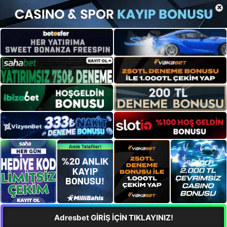
×
Adresbet GİRİŞ İÇİN TIKLAYINIZ!