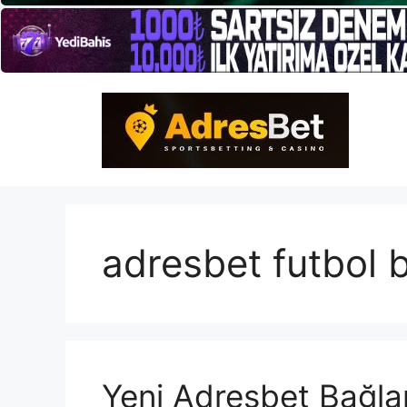
İçeriğe
atla
adresbet futbol 
Yeni Adresbet Bağlan