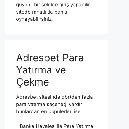
güvenli bir şekilde giriş yapabilir,
sitede rahatlıkla bahis
oynayabilirsiniz.
Adresbet Para
Yatırma ve
Çekme
Adresbet sitesinde dörtden fazla
para yatırma seçeneği vardır
bunlardan en popülerleri ise;
- Banka Havalesi ile Para Yatırma