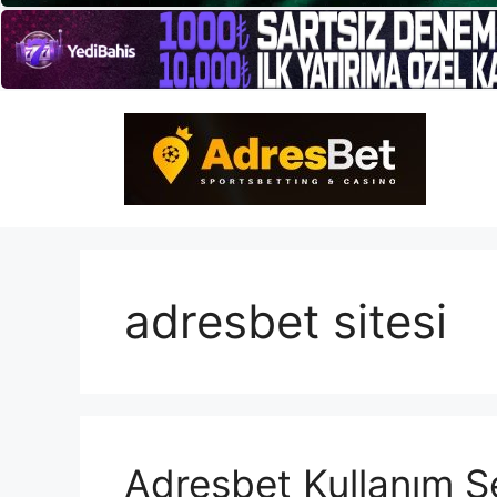
İçeriğe
atla
adresbet sitesi
Adresbet Kullanım S