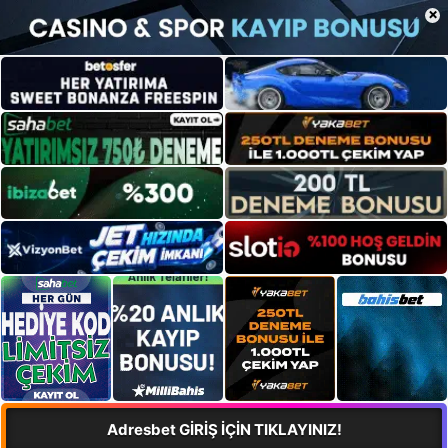
×
Adresbet GİRİŞ İÇİN TIKLAYINIZ!