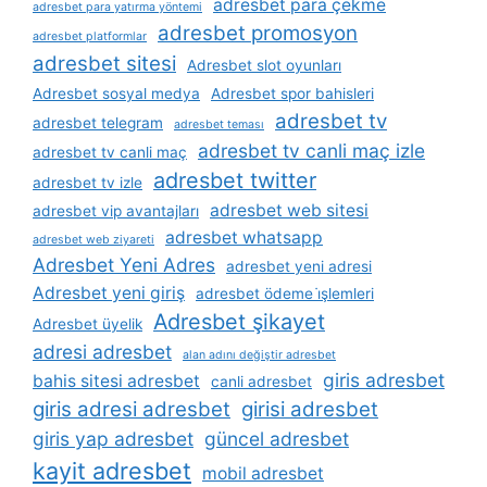
adresbet para çekme
adresbet para yatırma yöntemi
adresbet promosyon
adresbet platformlar
adresbet sitesi
Adresbet slot oyunları
Adresbet sosyal medya
Adresbet spor bahisleri
adresbet tv
adresbet telegram
adresbet teması
adresbet tv canli maç izle
adresbet tv canli maç
adresbet twitter
adresbet tv izle
adresbet web sitesi
adresbet vip avantajları
adresbet whatsapp
adresbet web ziyareti
Adresbet Yeni Adres
adresbet yeni adresi
Adresbet yeni giriş
adresbet ödeme i̇şlemleri
Adresbet şikayet
Adresbet üyelik
adresi adresbet
alan adını değiştir adresbet
giris adresbet
bahis sitesi adresbet
canli adresbet
giris adresi adresbet
girisi adresbet
giris yap adresbet
güncel adresbet
kayit adresbet
mobil adresbet