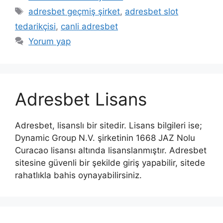
Etiketler
adresbet geçmiş şirket
,
adresbet slot
tedarikçisi
,
canli adresbet
Yorum yap
Adresbet Lisans
Adresbet, lisanslı bir sitedir. Lisans bilgileri ise;
Dynamic Group N.V. şirketinin 1668 JAZ Nolu
Curacao lisansı altında lisanslanmıştır. Adresbet
sitesine güvenli bir şekilde giriş yapabilir, sitede
rahatlıkla bahis oynayabilirsiniz.