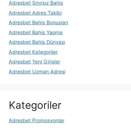
Adresbet Sınırsız Bahis
Adresbet Adres Takibi
Adresbet Bahis Bonusları
Adresbet Bahis Yapma
Adresbet Bahis Dünyası
Adresbet Kategoriler
Adresbet Yeni Girişler
Adresbet Uzman Adresi
Kategoriler
Adresbet Promosyonlar