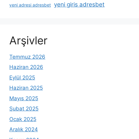
yeni giris adresbet
yeni adresi adresbet
Arşivler
Temmuz 2026
Haziran 2026
Eylül 2025
Haziran 2025
Mayıs 2025
Şubat 2025
Ocak 2025
Aralık 2024