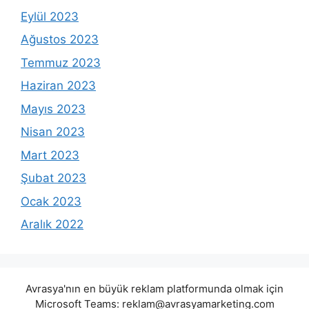
Eylül 2023
Ağustos 2023
Temmuz 2023
Haziran 2023
Mayıs 2023
Nisan 2023
Mart 2023
Şubat 2023
Ocak 2023
Aralık 2022
Avrasya'nın en büyük reklam platformunda olmak için
Microsoft Teams:
reklam@avrasyamarketing.com