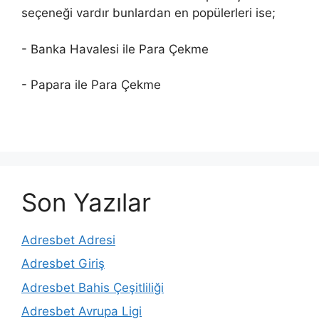
seçeneği vardır bunlardan en popülerleri ise;
- Banka Havalesi ile Para Çekme
- Papara ile Para Çekme
Son Yazılar
Adresbet Adresi
Adresbet Giriş
Adresbet Bahis Çeşitliliği
Adresbet Avrupa Ligi