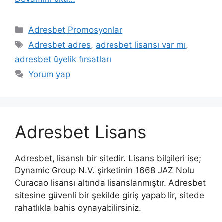
Kategoriler
Adresbet Promosyonlar
Etiketler
Adresbet adres
,
adresbet lisansı var mı
,
adresbet üyelik fırsatları
Yorum yap
Adresbet Lisans
Adresbet, lisanslı bir sitedir. Lisans bilgileri ise;
Dynamic Group N.V. şirketinin 1668 JAZ Nolu
Curacao lisansı altında lisanslanmıştır. Adresbet
sitesine güvenli bir şekilde giriş yapabilir, sitede
rahatlıkla bahis oynayabilirsiniz.