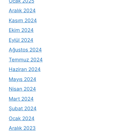
Ocak 2025
Aralık 2024
Kasım 2024
Ekim 2024
Eylül 2024
Ağustos 2024
Temmuz 2024
Haziran 2024
Mayıs 2024
Nisan 2024
Mart 2024
Şubat 2024
Ocak 2024
Aralık 2023