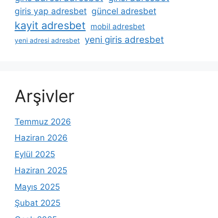
giris yap adresbet
güncel adresbet
kayit adresbet
mobil adresbet
yeni giris adresbet
yeni adresi adresbet
Arşivler
Temmuz 2026
Haziran 2026
Eylül 2025
Haziran 2025
Mayıs 2025
Şubat 2025