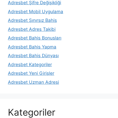
Adresbet Şifre Değişikliği
Adresbet Mobil Uygulama
Adresbet Sınırsız Bahis
Adresbet Adres Takibi
Adresbet Bahis Bonusları
Adresbet Bahis Yapma
Adresbet Bahis Dünyası
Adresbet Kategoriler
Adresbet Yeni Girişler
Adresbet Uzman Adresi
Kategoriler