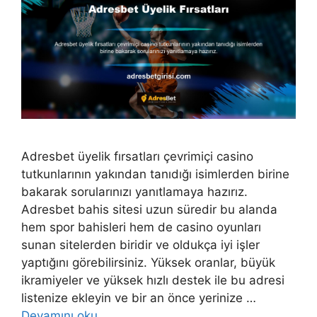
Adresbet üyelik fırsatları çevrimiçi casino
tutkunlarının yakından tanıdığı isimlerden birine
bakarak sorularınızı yanıtlamaya hazırız.
Adresbet bahis sitesi uzun süredir bu alanda
hem spor bahisleri hem de casino oyunları
sunan sitelerden biridir ve oldukça iyi işler
yaptığını görebilirsiniz. Yüksek oranlar, büyük
ikramiyeler ve yüksek hızlı destek ile bu adresi
listenize ekleyin ve bir an önce yerinize …
Devamını oku…