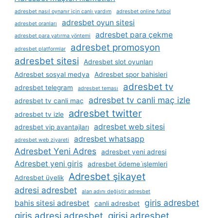
adresbet nasıl oynanır için canlı yardım
adresbet online futbol
adresbet oyun sitesi
adresbet oranları
adresbet para çekme
adresbet para yatırma yöntemi
adresbet promosyon
adresbet platformlar
adresbet sitesi
Adresbet slot oyunları
Adresbet sosyal medya
Adresbet spor bahisleri
adresbet tv
adresbet telegram
adresbet teması
adresbet tv canli maç izle
adresbet tv canli maç
adresbet twitter
adresbet tv izle
adresbet web sitesi
adresbet vip avantajları
adresbet whatsapp
adresbet web ziyareti
Adresbet Yeni Adres
adresbet yeni adresi
Adresbet yeni giriş
adresbet ödeme i̇şlemleri
Adresbet şikayet
Adresbet üyelik
adresi adresbet
alan adını değiştir adresbet
giris adresbet
bahis sitesi adresbet
canli adresbet
giris adresi adresbet
girisi adresbet