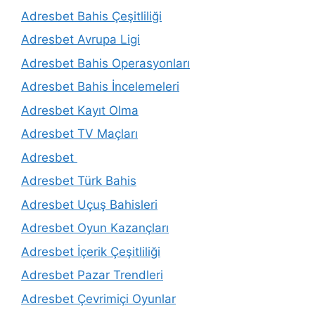
Adresbet Bahis Çeşitliliği
Adresbet Avrupa Ligi
Adresbet Bahis Operasyonları
Adresbet Bahis İncelemeleri
Adresbet Kayıt Olma
Adresbet TV Maçları
Adresbet
Adresbet Türk Bahis
Adresbet Uçuş Bahisleri
Adresbet Oyun Kazançları
Adresbet İçerik Çeşitliliği
Adresbet Pazar Trendleri
Adresbet Çevrimiçi Oyunlar