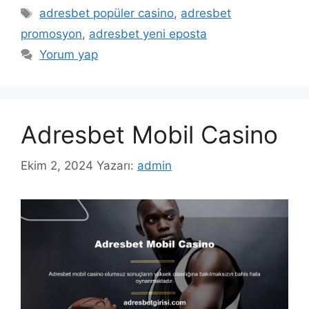
Etiketler
adresbet popüler casino
,
adresbet
promosyon
,
adresbet yeni eposta
Yorum yap
Adresbet Mobil Casino
Ekim 2, 2024
Yazarı:
admin