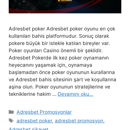
Adresbet poker Adresbet poker oyunu en çok
kullanılan bahis platformudur. Sonuç olarak
pokere büyük bir istekle katılan bireyler var.
Poker oyunları Casino önemli bir şeklidir.
Adresbet Pokerde ilk kez poker oynamanın
heyecanını yaşamak için, oynamaya
başlamadan önce poker oyununun kurallarına
ve Adresbet bahis sitesinin şart ve koşullarına
aşina olun. Poker oyununun stratejilerine ve
tekniklerine hakim …
Devamını oku…
Kategoriler
Adresbet Promosyonlar
Etiketler
adresbet poker
,
adresbet promosyon
,
Adresbet şikayet