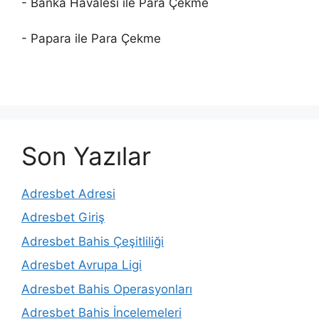
- Banka Havalesi ile Para Çekme
- Papara ile Para Çekme
Son Yazılar
Adresbet Adresi
Adresbet Giriş
Adresbet Bahis Çeşitliliği
Adresbet Avrupa Ligi
Adresbet Bahis Operasyonları
Adresbet Bahis İncelemeleri