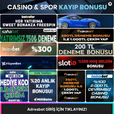
×
Adresbet GİRİŞ İÇİN TIKLAYINIZ!