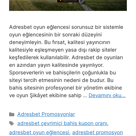
Adresbet oyun eğlencesi sorunsuz bir sistemle
oyun eğlencesinin bir sonraki düzeyini
deneyimleyin. Bu fırsat, kalitesi yayıncının
kalitesiyle eşleşmeyen yasa dışı rakip siteler
keşfedilerek kullanılabilir. Adresbet de oyunları
en azından yayın kalitesinde yayınlıyor.
Sporseverlerin ve bahisçilerin çoğunlukla bu
siteyi tercih etmesinin nedeni de budur. Bu
bahis sitesinin profesyonel bir yönetim ekibine
ve oyun Şikâyet ekibine sahip …
Devamını oku…
Kategoriler
Adresbet Promosyonlar
Etiketler
adresbet çevrimiçi bahis kupon oranı
,
adresbet oyun eğlencesi
,
adresbet promosyon