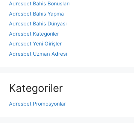
Adresbet Bahis Bonusları
Adresbet Bahis Yapma
Adresbet Bahis Dünyası
Adresbet Kategoriler
Adresbet Yeni Girişler
Adresbet Uzman Adresi
Kategoriler
Adresbet Promosyonlar