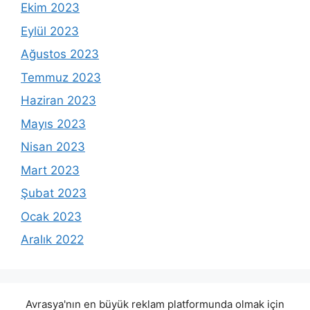
Ekim 2023
Eylül 2023
Ağustos 2023
Temmuz 2023
Haziran 2023
Mayıs 2023
Nisan 2023
Mart 2023
Şubat 2023
Ocak 2023
Aralık 2022
Avrasya'nın en büyük reklam platformunda olmak için