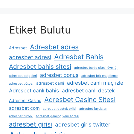
Etiket Bulutu
Adresbet adres
Adresbet
Adresbet Bahis
adresbet adresi
Adresbet bahis sitesi
adresbet bahis sitesi üyeliği
adresbet bonus
adresbet belgeleri
adresbet btk engelleme
adresbet canli maç izle
adresbet canli
adresbet bütçe,
Adresbet canlı bahis
adresbet canlı destek
Adresbet Casino Sitesi
Adresbet Casino
adresbet com
adresbet destek ekibi
adresbet faydaları
adresbet futbol
adresbet gaming yeni adresi
adresbet girisi
adresbet giris twitter