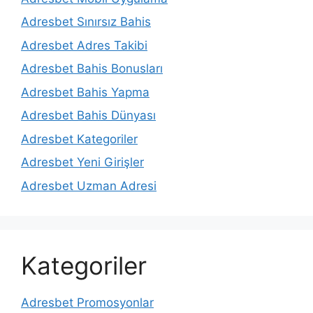
Adresbet Sınırsız Bahis
Adresbet Adres Takibi
Adresbet Bahis Bonusları
Adresbet Bahis Yapma
Adresbet Bahis Dünyası
Adresbet Kategoriler
Adresbet Yeni Girişler
Adresbet Uzman Adresi
Kategoriler
Adresbet Promosyonlar