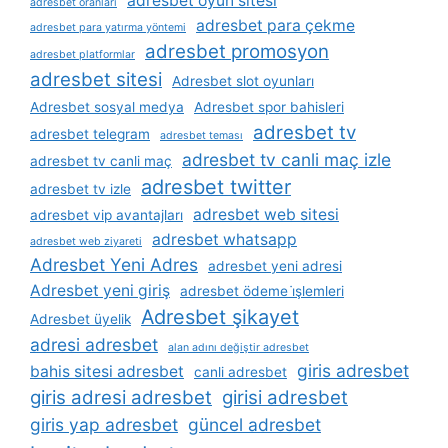
adresbet oyun sitesi
adresbet oranları
adresbet para çekme
adresbet para yatırma yöntemi
adresbet promosyon
adresbet platformlar
adresbet sitesi
Adresbet slot oyunları
Adresbet sosyal medya
Adresbet spor bahisleri
adresbet tv
adresbet telegram
adresbet teması
adresbet tv canli maç izle
adresbet tv canli maç
adresbet twitter
adresbet tv izle
adresbet web sitesi
adresbet vip avantajları
adresbet whatsapp
adresbet web ziyareti
Adresbet Yeni Adres
adresbet yeni adresi
Adresbet yeni giriş
adresbet ödeme i̇şlemleri
Adresbet şikayet
Adresbet üyelik
adresi adresbet
alan adını değiştir adresbet
giris adresbet
bahis sitesi adresbet
canli adresbet
giris adresi adresbet
girisi adresbet
giris yap adresbet
güncel adresbet