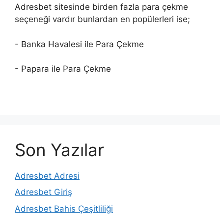
Adresbet sitesinde birden fazla para çekme
seçeneği vardır bunlardan en popülerleri ise;
- Banka Havalesi ile Para Çekme
- Papara ile Para Çekme
Son Yazılar
Adresbet Adresi
Adresbet Giriş
Adresbet Bahis Çeşitliliği