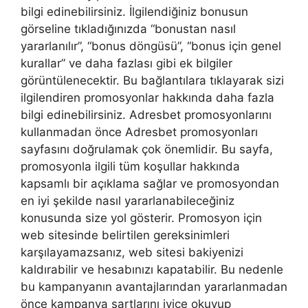
bilgi edinebilirsiniz. İlgilendiğiniz bonusun
görseline tıkladığınızda “bonustan nasıl
yararlanılır”, “bonus döngüsü”, “bonus için genel
kurallar” ve daha fazlası gibi ek bilgiler
görüntülenecektir. Bu bağlantılara tıklayarak sizi
ilgilendiren promosyonlar hakkında daha fazla
bilgi edinebilirsiniz. Adresbet promosyonlarını
kullanmadan önce Adresbet promosyonları
sayfasını doğrulamak çok önemlidir. Bu sayfa,
promosyonla ilgili tüm koşullar hakkında
kapsamlı bir açıklama sağlar ve promosyondan
en iyi şekilde nasıl yararlanabileceğiniz
konusunda size yol gösterir. Promosyon için
web sitesinde belirtilen gereksinimleri
karşılayamazsanız, web sitesi bakiyenizi
kaldırabilir ve hesabınızı kapatabilir. Bu nedenle
bu kampanyanın avantajlarından yararlanmadan
önce kampanya şartlarını iyice okuyup