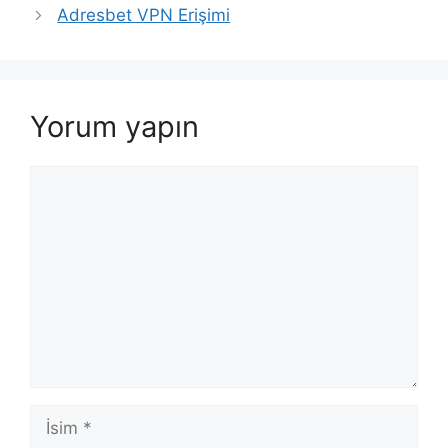
Adresbet VPN Erişimi
Yorum yapın
Yorum
İsim