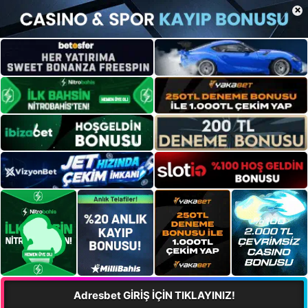
×
Adresbet GİRİŞ İÇİN TIKLAYINIZ!