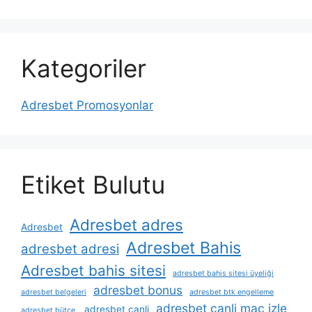
Kategoriler
Adresbet Promosyonlar
Etiket Bulutu
Adresbet adres
Adresbet
Adresbet Bahis
adresbet adresi
Adresbet bahis sitesi
adresbet bahis sitesi üyeliği
adresbet bonus
adresbet belgeleri
adresbet btk engelleme
adresbet canli maç izle
adresbet canli
adresbet bütçe,