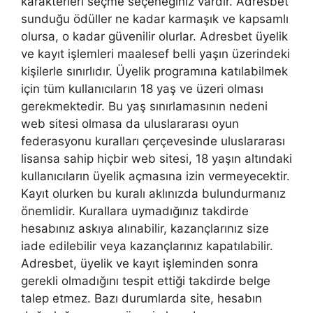
karakterleri seçme seçeneğiniz vardır. Adresbet
sunduğu ödüller ne kadar karmaşık ve kapsamlı
olursa, o kadar güvenilir olurlar. Adresbet üyelik
ve kayıt işlemleri maalesef belli yaşın üzerindeki
kişilerle sınırlıdır. Üyelik programına katılabilmek
için tüm kullanıcıların 18 yaş ve üzeri olması
gerekmektedir. Bu yaş sınırlamasının nedeni
web sitesi olmasa da uluslararası oyun
federasyonu kuralları çerçevesinde uluslararası
lisansa sahip hiçbir web sitesi, 18 yaşın altındaki
kullanıcıların üyelik açmasına izin vermeyecektir.
Kayıt olurken bu kuralı aklınızda bulundurmanız
önemlidir. Kurallara uymadığınız takdirde
hesabınız askıya alınabilir, kazançlarınız size
iade edilebilir veya kazançlarınız kapatılabilir.
Adresbet, üyelik ve kayıt işleminden sonra
gerekli olmadığını tespit ettiği takdirde belge
talep etmez. Bazı durumlarda site, hesabın