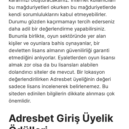
kararınızı oluşturacaksınız. İnternet kullanıcıları
bu mağduriyetleri okurken bu mağduriyetlerde
kendi sorumluluklarını kabul etmeyebilirler.
Durumu gözden kaçırmamayı tercih ederseniz
daha adil bir değerlendirme yapabilirsiniz.
Bununla birlikte, oyun sektöründe yer alan
kişiler ve oyunlara bahis oynayanlar, bir
devletten lisans almanın güvenilirliği garanti
etmediğini anlıyorlar. Eyaletlerden oyun lisansı
almak zor olsa da bu lisansları alabilen
dolandırıcı siteler de mevcut. Bir lokasyon
değerlendirilirken Adresbet üyeliğinin değeri
sadece lisans incelenerek belirlenemez. Bu
siteden edinilen bilgilerin dikkate alınması çok
önemlidir.
Adresbet Giriş Üyelik