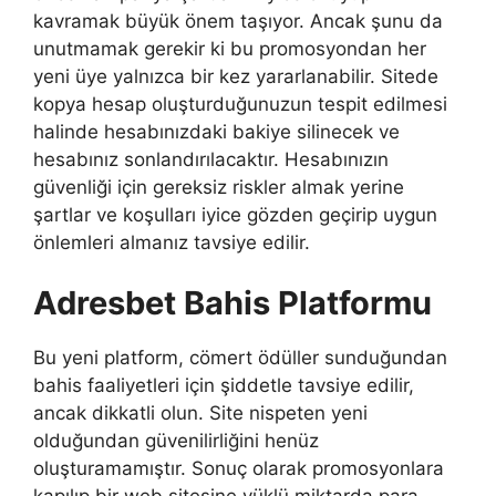
kavramak büyük önem taşıyor. Ancak şunu da
unutmamak gerekir ki bu promosyondan her
yeni üye yalnızca bir kez yararlanabilir. Sitede
kopya hesap oluşturduğunuzun tespit edilmesi
halinde hesabınızdaki bakiye silinecek ve
hesabınız sonlandırılacaktır. Hesabınızın
güvenliği için gereksiz riskler almak yerine
şartlar ve koşulları iyice gözden geçirip uygun
önlemleri almanız tavsiye edilir.
Adresbet Bahis Platformu
Bu yeni platform, cömert ödüller sunduğundan
bahis faaliyetleri için şiddetle tavsiye edilir,
ancak dikkatli olun. Site nispeten yeni
olduğundan güvenilirliğini henüz
oluşturamamıştır. Sonuç olarak promosyonlara