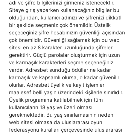
adı ve şifre bilgilerinizi girmeniz istenecektir.
Siteye giriş yaparken kullanacağınız bilgiler bu
olduğundan, kullanıcı adınızı ve şifrenizi dikkatli
bir şekilde seçmeniz çok önemlidir. Üstelik
seçeceğiniz şifre hesabınızın güvenliği açısından
çok önemlidir. Güvenliği sağlamak için bu web
sitesi en az 8 karakter uzunluğunda şifreler
gerektirir. Güçlü parolalar oluşturmak için uzun
ve karmaşık karakterleri seçme seçeneğiniz
vardır. Adresbet sunduğu ödüller ne kadar
karmaşık ve kapsamlı olursa, o kadar güvenilir
olurlar. Adresbet üyelik ve kayıt işlemleri
maalesef belli yaşın üzerindeki kişilerle sınırlıdır.
Üyelik programına katılabilmek için tüm
kullanıcıların 18 yaş ve üzeri olması
gerekmektedir. Bu yaş sınırlamasının nedeni
web sitesi olmasa da uluslararası oyun
federasyonu kuralları çerçevesinde uluslararası