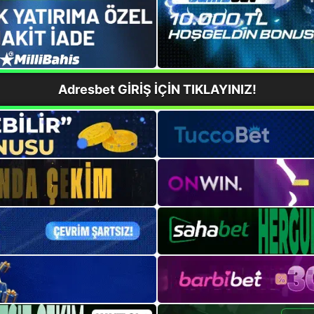
Adresbet GİRİŞ İÇİN TIKLAYINIZ!