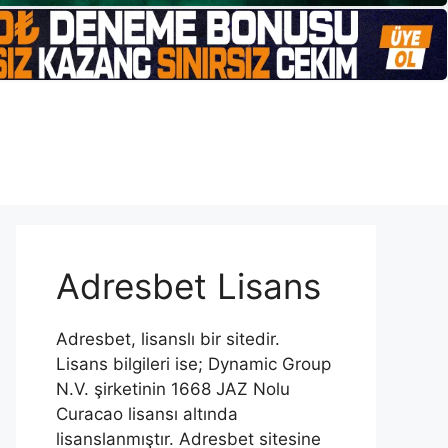
Adresbet Lisans
Adresbet, lisanslı bir sitedir.
Lisans bilgileri ise; Dynamic Group
N.V. şirketinin 1668 JAZ Nolu
Curacao lisansı altında
lisanslanmıştır. Adresbet sitesine