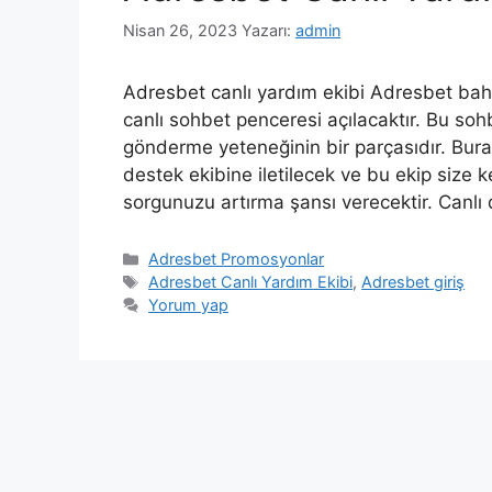
Nisan 26, 2023
Yazarı:
admin
Adresbet canlı yardım ekibi Adresbet bahis
canlı sohbet penceresi açılacaktır. Bu so
gönderme yeteneğinin bir parçasıdır. Buray
destek ekibine iletilecek ve bu ekip size 
sorgunuzu artırma şansı verecektir. Canlı
Kategoriler
Adresbet Promosyonlar
Etiketler
Adresbet Canlı Yardım Ekibi
,
Adresbet giriş
Yorum yap