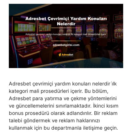
Adresbet çevrimiçi yardım konuları nelerdir i̇lk
kategori mali prosedürleri içerir. Bu bölüm,
Adresbet para yatırma ve çekme yöntemlerini
ve güncellemelerini sınırlamaktadır. İkinci kısım
bonus prosedürü olarak adlandırılır. Bir reklam
talebi göndermek ve reklam haklarınızı
kullanmak için bu departmanla iletişime geçin.