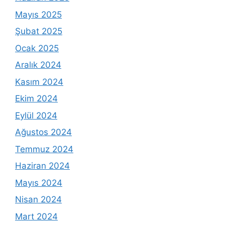
Mayıs 2025
Şubat 2025
Ocak 2025
Aralık 2024
Kasım 2024
Ekim 2024
Eylül 2024
Ağustos 2024
Temmuz 2024
Haziran 2024
Mayıs 2024
Nisan 2024
Mart 2024