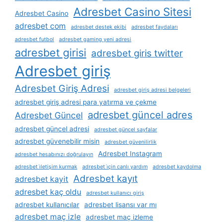
Adresbet Casino Sitesi
Adresbet Casino
adresbet com
adresbet destek ekibi
adresbet faydaları
adresbet futbol
adresbet gaming yeni adresi
adresbet girisi
adresbet giris twitter
Adresbet giriş
Adresbet Giriş Adresi
adresbet giriş adresi belgeleri
adresbet giriş adresi para yatırma ve çekme
adresbet güncel adres
Adresbet Güncel
adresbet güncel adresi
adresbet güncel sayfalar
adresbet güvenebilir misin
adresbet güvenilirlik
Adresbet Instagram
adresbet hesabınızı doğrulayın
adresbet i̇letişim kurmak
adresbet i̇çin canlı yardım
adresbet kaydolma
Adresbet kayıt
adresbet kayit
adresbet kaç oldu
adresbet kullanıcı giriş
adresbet kullanıcılar
adresbet lisansı var mı
adresbet maç izle
adresbet maç izleme