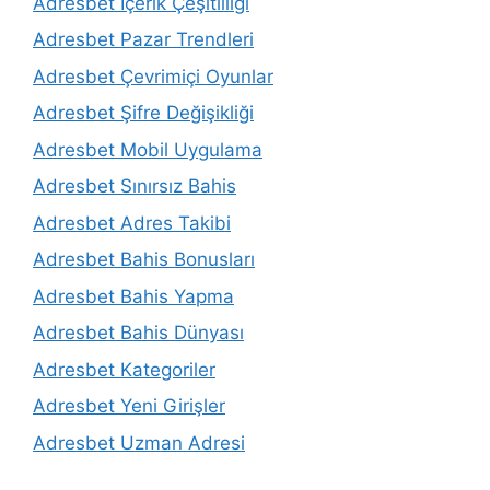
Adresbet İçerik Çeşitliliği
Adresbet Pazar Trendleri
Adresbet Çevrimiçi Oyunlar
Adresbet Şifre Değişikliği
Adresbet Mobil Uygulama
Adresbet Sınırsız Bahis
Adresbet Adres Takibi
Adresbet Bahis Bonusları
Adresbet Bahis Yapma
Adresbet Bahis Dünyası
Adresbet Kategoriler
Adresbet Yeni Girişler
Adresbet Uzman Adresi