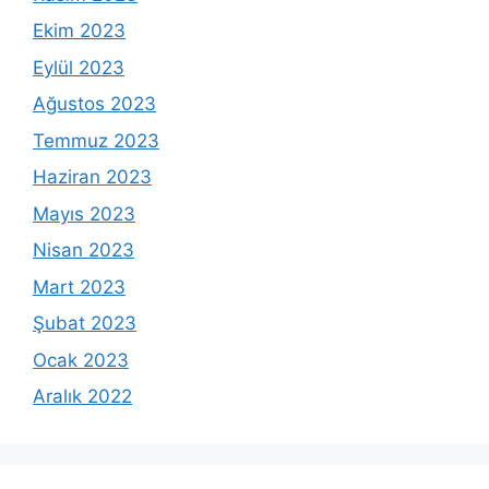
Ekim 2023
Eylül 2023
Ağustos 2023
Temmuz 2023
Haziran 2023
Mayıs 2023
Nisan 2023
Mart 2023
Şubat 2023
Ocak 2023
Aralık 2022