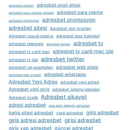
adresbet oyun sitesi
adresbet oranları
adresbet para çekme
adresbet para yatırma yöntemi
adresbet promosyon
adresbet platformlar
adresbet sitesi
Adresbet slot oyunları
Adresbet sosyal medya
Adresbet spor bahisleri
adresbet tv
adresbet telegram
adresbet teması
adresbet tv canli maç izle
adresbet tv canli maç
adresbet twitter
adresbet tv izle
adresbet web sitesi
adresbet vip avantajları
adresbet whatsapp
adresbet web ziyareti
Adresbet Yeni Adres
adresbet yeni adresi
Adresbet yeni giriş
adresbet ödeme i̇şlemleri
Adresbet şikayet
Adresbet üyelik
adresi adresbet
alan adını değiştir adresbet
giris adresbet
bahis sitesi adresbet
canli adresbet
giris adresi adresbet
girisi adresbet
giris yap adresbet
güncel adresbet