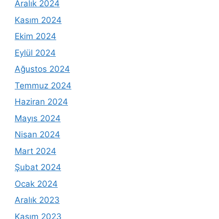
Aralık 2024
Kasım 2024
Ekim 2024
Eylül 2024
Ağustos 2024
Temmuz 2024
Haziran 2024
Mayıs 2024
Nisan 2024
Mart 2024
Şubat 2024
Ocak 2024
Aralık 2023
Kasım 2023