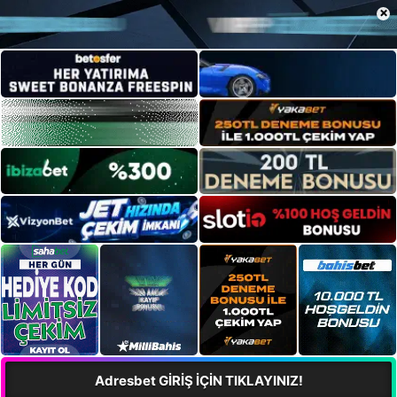
×
Adresbet GİRİŞ İÇİN TIKLAYINIZ!