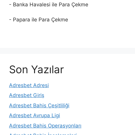
- Banka Havalesi ile Para Çekme
- Papara ile Para Çekme
Son Yazılar
Adresbet Adresi
Adresbet Giriş
Adresbet Bahis Çeşitliliği
Adresbet Avrupa Ligi
Adresbet Bahis Operasyonları