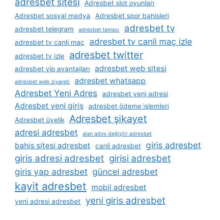
adresbet sitesi
Adresbet slot oyunları
Adresbet sosyal medya
Adresbet spor bahisleri
adresbet tv
adresbet telegram
adresbet teması
adresbet tv canli maç izle
adresbet tv canli maç
adresbet twitter
adresbet tv izle
adresbet web sitesi
adresbet vip avantajları
adresbet whatsapp
adresbet web ziyareti
Adresbet Yeni Adres
adresbet yeni adresi
Adresbet yeni giriş
adresbet ödeme i̇şlemleri
Adresbet şikayet
Adresbet üyelik
adresi adresbet
alan adını değiştir adresbet
giris adresbet
bahis sitesi adresbet
canli adresbet
giris adresi adresbet
girisi adresbet
giris yap adresbet
güncel adresbet
kayit adresbet
mobil adresbet
yeni giris adresbet
yeni adresi adresbet