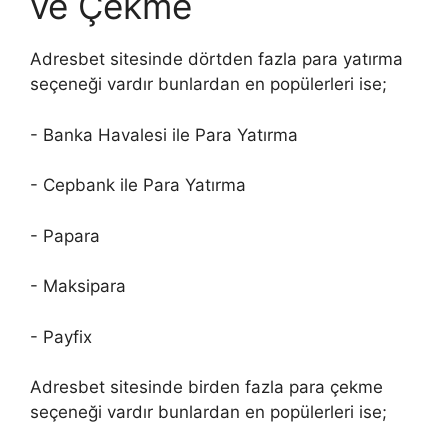
ve Çekme
Adresbet sitesinde dörtden fazla para yatırma
seçeneği vardır bunlardan en popülerleri ise;
- Banka Havalesi ile Para Yatırma
- Cepbank ile Para Yatırma
- Papara
- Maksipara
- Payfix
Adresbet sitesinde birden fazla para çekme
seçeneği vardır bunlardan en popülerleri ise;