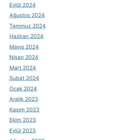
Eylül 2024
Ağustos 2024
Temmuz 2024
Haziran 2024
Mayıs 2024
Nisan 2024
Mart 2024
Şubat 2024
Ocak 2024
Aralık 2023
Kasım 2023
Ekim 2023
Eylül 2023