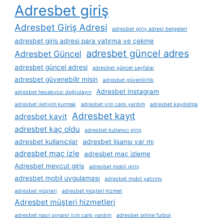
Adresbet giriş
Adresbet Giriş Adresi
adresbet giriş adresi belgeleri
adresbet giriş adresi para yatırma ve çekme
adresbet güncel adres
Adresbet Güncel
adresbet güncel adresi
adresbet güncel sayfalar
adresbet güvenebilir misin
adresbet güvenilirlik
Adresbet Instagram
adresbet hesabınızı doğrulayın
adresbet i̇letişim kurmak
adresbet i̇çin canlı yardım
adresbet kaydolma
Adresbet kayıt
adresbet kayit
adresbet kaç oldu
adresbet kullanıcı giriş
adresbet kullanıcılar
adresbet lisansı var mı
adresbet maç izle
adresbet maç izleme
Adresbet mevcut giriş
adresbet mobil giriş
adresbet mobil uygulaması
adresbet mobil yatırımı
adresbet müşteri
adresbet müşteri hizmet
Adresbet müşteri hizmetleri
adresbet nasıl oynanır için canlı yardım
adresbet online futbol