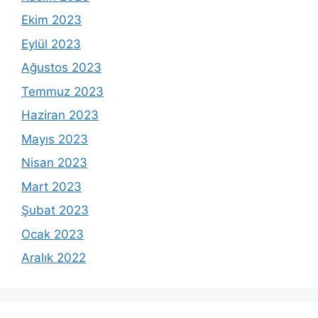
Ekim 2023
Eylül 2023
Ağustos 2023
Temmuz 2023
Haziran 2023
Mayıs 2023
Nisan 2023
Mart 2023
Şubat 2023
Ocak 2023
Aralık 2022