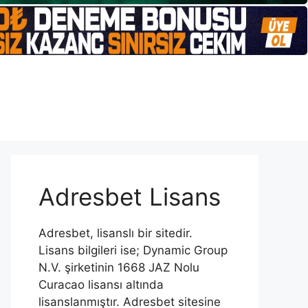
Adresbet Lisans
Adresbet, lisanslı bir sitedir.
Lisans bilgileri ise; Dynamic Group
N.V. şirketinin 1668 JAZ Nolu
Curacao lisansı altında
lisanslanmıştır. Adresbet sitesine