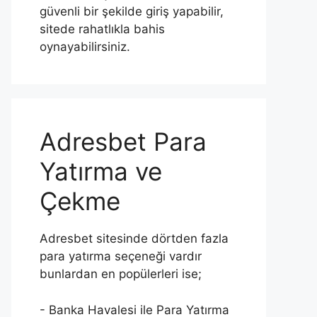
güvenli bir şekilde giriş yapabilir,
sitede rahatlıkla bahis
oynayabilirsiniz.
Adresbet Para
Yatırma ve
Çekme
Adresbet sitesinde dörtden fazla
para yatırma seçeneği vardır
bunlardan en popülerleri ise;
- Banka Havalesi ile Para Yatırma