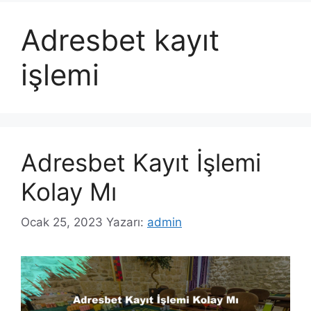
Adresbet kayıt
işlemi
Adresbet Kayıt İşlemi
Kolay Mı
Ocak 25, 2023
Yazarı:
admin