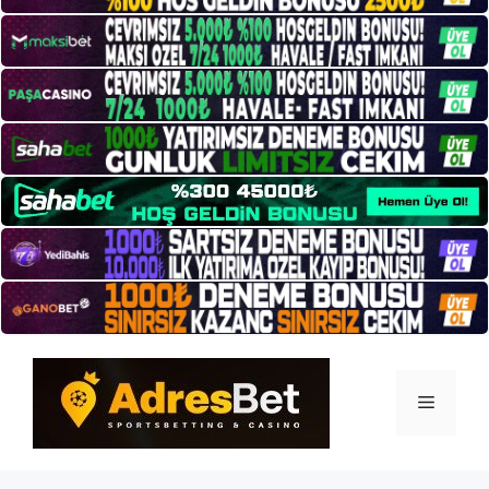
İçeriğe
atla
Menü