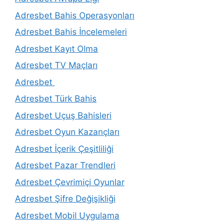
Adresbet Bahis Operasyonları
Adresbet Bahis İncelemeleri
Adresbet Kayıt Olma
Adresbet TV Maçları
Adresbet
Adresbet Türk Bahis
Adresbet Uçuş Bahisleri
Adresbet Oyun Kazançları
Adresbet İçerik Çeşitliliği
Adresbet Pazar Trendleri
Adresbet Çevrimiçi Oyunlar
Adresbet Şifre Değişikliği
Adresbet Mobil Uygulama