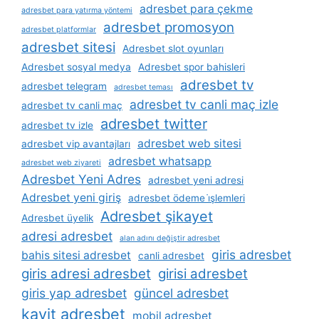
adresbet para çekme
adresbet para yatırma yöntemi
adresbet promosyon
adresbet platformlar
adresbet sitesi
Adresbet slot oyunları
Adresbet sosyal medya
Adresbet spor bahisleri
adresbet tv
adresbet telegram
adresbet teması
adresbet tv canli maç izle
adresbet tv canli maç
adresbet twitter
adresbet tv izle
adresbet web sitesi
adresbet vip avantajları
adresbet whatsapp
adresbet web ziyareti
Adresbet Yeni Adres
adresbet yeni adresi
Adresbet yeni giriş
adresbet ödeme i̇şlemleri
Adresbet şikayet
Adresbet üyelik
adresi adresbet
alan adını değiştir adresbet
giris adresbet
bahis sitesi adresbet
canli adresbet
giris adresi adresbet
girisi adresbet
giris yap adresbet
güncel adresbet
kayit adresbet
mobil adresbet